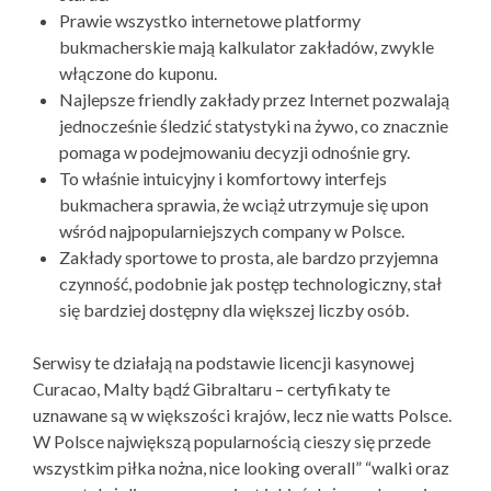
Prawie wszystko internetowe platformy
bukmacherskie mają kalkulator zakładów, zwykle
włączone do kuponu.
Najlepsze friendly zakłady przez Internet pozwalają
jednocześnie śledzić statystyki na żywo, co znacznie
pomaga w podejmowaniu decyzji odnośnie gry.
To właśnie intuicyjny i komfortowy interfejs
bukmachera sprawia, że wciąż utrzymuje się upon
wśród najpopularniejszych company w Polsce.
Zakłady sportowe to prosta, ale bardzo przyjemna
czynność, podobnie jak postęp technologiczny, stał
się bardziej dostępny dla większej liczby osób.
Serwisy te działają na podstawie licencji kasynowej
Curacao, Malty bądź Gibraltaru – certyfikaty te
uznawane są w większości krajów, lecz nie watts Polsce.
W Polsce największą popularnością cieszy się przede
wszystkim piłka nożna, nice looking overall” “walki oraz