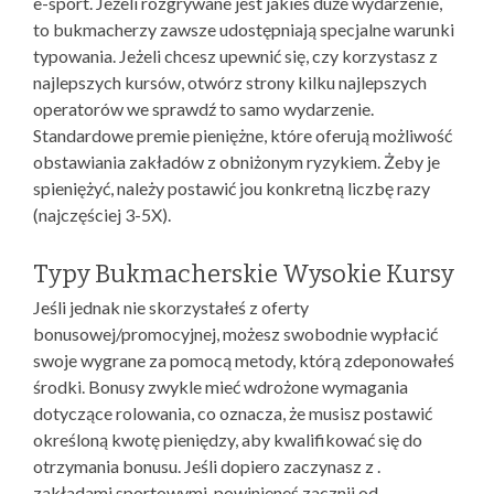
e-sport. Jeżeli rozgrywane jest jakieś duże wydarzenie,
to bukmacherzy zawsze udostępniają specjalne warunki
typowania. Jeżeli chcesz upewnić się, czy korzystasz z
najlepszych kursów, otwórz strony kilku najlepszych
operatorów we sprawdź to samo wydarzenie.
Standardowe premie pieniężne, które oferują możliwość
obstawiania zakładów z obniżonym ryzykiem. Żeby je
spieniężyć, należy postawić jou konkretną liczbę razy
(najczęściej 3-5X).
Typy Bukmacherskie Wysokie Kursy
Jeśli jednak nie skorzystałeś z oferty
bonusowej/promocyjnej, możesz swobodnie wypłacić
swoje wygrane za pomocą metody, którą zdeponowałeś
środki. Bonusy zwykle mieć wdrożone wymagania
dotyczące rolowania, co oznacza, że ​​musisz postawić
określoną kwotę pieniędzy, aby kwalifikować się do
otrzymania bonusu. Jeśli dopiero zaczynasz z .
zakładami sportowymi, powinieneś zacznij od