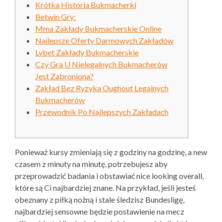
Krótka Historia Bukmacherki
Betwin Gry:
Mma Zakłady Bukmacherskie Online
Najlepsze Oferty Darmowych Zakładów
Lvbet Zakłady Bukmacherskie
Czy Gra U Nielegalnych Bukmacherów
Jest Zabroniona?
Zakład Bez Ryzyka Oughout Legalnych
Bukmacherów
Przewodnik Po Najlepszych Zakładach
Ponieważ kursy zmieniają się z godziny na godzinę, a new
czasem z minuty na minutę, potrzebujesz aby
przeprowadzić badania i obstawiać nice looking overall,
które są Ci najbardziej znane. Na przykład, jeśli jesteś
obeznany z piłką nożną i stale śledzisz Bundesligę,
najbardziej sensowne będzie postawienie na mecz