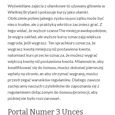
Wyświetlane zajecia z ułamkowe to używany głównie w
Wielkiej Brytanii i pokazuje kursy jako ułamki.
Obliczenie potencjalnego zysku na początku może być
nieco trudne, ale z praktyką wkrótce zaczniesz grać. Z
tego widać, że wyższe szanseThe mniej prawdopodobne,
że wygra zakład, ale wyższe kursy oznaczają większa
nagroda, jeśli wygrasz. Ten sprachkurs oznacza, że ​​
wygrasz kwotę mniejszą niż postawiona kwota,
natomiast kurs przeciw oznacza, że ​​możesz wygrać
większą kwotę niż postawiona kwota. Mianowicie, aby
kwalifikować się do bonusu, musisz dokonać pierwszej
wpłaty na stronie, an aby otrzymać wygraną, musisz
przestrzegać warunków regulaminu. Dlatego zawsze
zachęcamy naszych czytelników do zapoznania się z
regulaminem dołączonym do bonusu/promocji, aby
później nie było rozczarowań .
Portal Numer 3 Unces