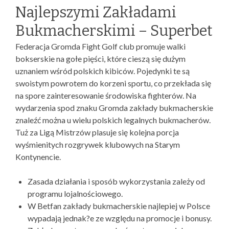
Najlepszymi Zakładami
Bukmacherskimi – Superbet
Federacja Gromda Fight Golf club promuje walki
bokserskie na gołe pięści, które cieszą się dużym
uznaniem wśród polskich kibiców. Pojedynki te są
swoistym powrotem do korzeni sportu, co przekłada się
na spore zainteresowanie środowiska fighterów. Na
wydarzenia spod znaku Gromda zakłady bukmacherskie
znaleźć można u wielu polskich legalnych bukmacherów.
Tuż za Ligą Mistrzów plasuje się kolejna porcja
wyśmienitych rozgrywek klubowych na Starym
Kontynencie.
Zasada działania i sposób wykorzystania zależy od
programu lojalnościowego.
W Betfan zakłady bukmacherskie najlepiej w Polsce
wypadają jednak?e ze względu na promocje i bonusy.