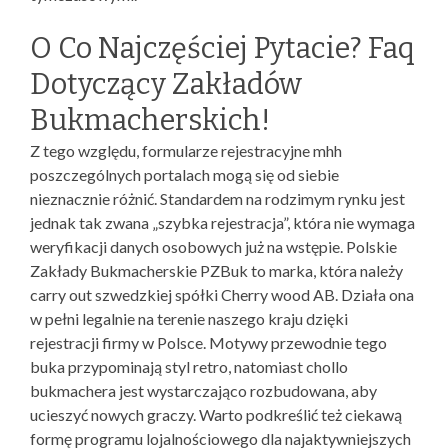
O Co Najczęściej Pytacie? Faq
Dotyczący Zakładów
Bukmacherskich!
Z tego względu, formularze rejestracyjne mhh
poszczególnych portalach mogą się od siebie
nieznacznie różnić. Standardem na rodzimym rynku jest
jednak tak zwana „szybka rejestracja”, która nie wymaga
weryfikacji danych osobowych już na wstępie. Polskie
Zakłady Bukmacherskie PZBuk to marka, która należy
carry out szwedzkiej spółki Cherry wood AB. Działa ona
w pełni legalnie na terenie naszego kraju dzięki
rejestracji firmy w Polsce. Motywy przewodnie tego
buka przypominają styl retro, natomiast chollo
bukmachera jest wystarczająco rozbudowana, aby
ucieszyć nowych graczy. Warto podkreślić też ciekawą
formę programu lojalnościowego dla najaktywniejszych