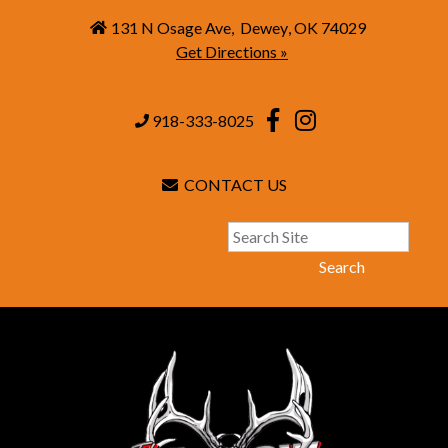
131 N Osage Ave
,
Dewey
,
OK
74029
Get Directions »
918-333-8025
CONTACT US
Search