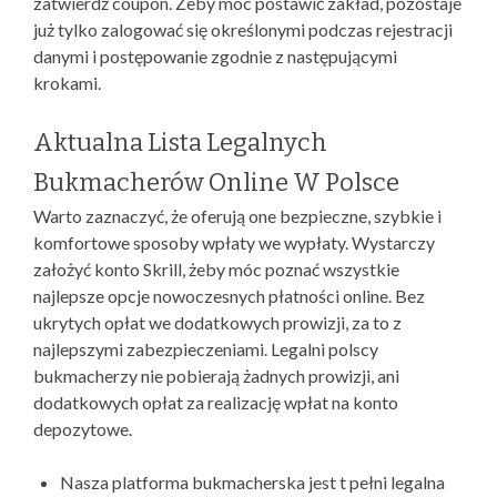
zatwierdź coupon. Żeby móc postawić zakład, pozostaje
już tylko zalogować się określonymi podczas rejestracji
danymi i postępowanie zgodnie z następującymi
krokami.
Aktualna Lista Legalnych
Bukmacherów Online W Polsce
Warto zaznaczyć, że oferują one bezpieczne, szybkie i
komfortowe sposoby wpłaty we wypłaty. Wystarczy
założyć konto Skrill, żeby móc poznać wszystkie
najlepsze opcje nowoczesnych płatności online. Bez
ukrytych opłat we dodatkowych prowizji, za to z
najlepszymi zabezpieczeniami. Legalni polscy
bukmacherzy nie pobierają żadnych prowizji, ani
dodatkowych opłat za realizację wpłat na konto
depozytowe.
Nasza platforma bukmacherska jest t pełni legalna