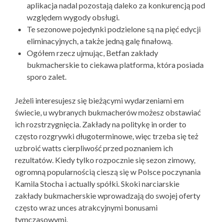
aplikacja nadal pozostają daleko za konkurencją pod
względem wygody obsługi.
Te sezonowe pojedynki podzielone są na pięć edycji
eliminacyjnych, a także jedną galę finałową.
Ogółem rzecz ujmując, Betfan zakłady
bukmacherskie to ciekawa platforma, która posiada
sporo zalet.
Jeżeli interesujesz się bieżącymi wydarzeniami em
świecie, u wybranych bukmacherów możesz obstawiać
ich rozstrzygnięcia. Zakłady na politykę in order to
często rozgrywki długoterminowe, więc trzeba się też
uzbroić watts cierpliwość przed poznaniem ich
rezultatów. Kiedy tylko rozpocznie się sezon zimowy,
ogromną popularnością cieszą się w Polsce poczynania
Kamila Stocha i actually spółki. Skoki narciarskie
zakłady bukmacherskie wprowadzają do swojej oferty
często wraz unces atrakcyjnymi bonusami
tymczasowymi.