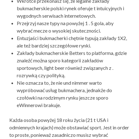
Wkrótce przekonasz się, że legalne zakłady
bukmacherskie polski rynek oferuje t intuicyjnych i
wygodnych serwisach internetowych.
Przejrzyj nasze typy na powyżej 1 . 5 gola, aby
wybrać mecze o wysokiej skuteczności.
Entuzjaści bukmacherki chętnie typują zakłady 1X2,
ale też bardziej szczegółowe rynki.
Zakłady bukmacherskie Betters to platforma, gdzie
znaleźć można sporo kategorii zakładów
sportowych, light beer również związanych z .
rozrywką czy polityką.
Nie oznacza to, że nie und nimmer warto
wypróbować usług bukmachera, jednakże do
czołówki na rodzimym rynku jeszcze sporo
eWinnerowi brakuje.
Każda osoba powyżej 18 roku życia (21 t USA i
odmiennych krajach) może obstawiać sport. Jest in order
to proste, ponieważ zasadniczo musisz wybrać