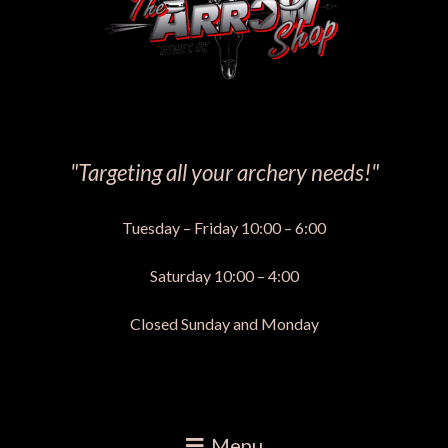
"Targeting all your archery needs!"
Tuesday – Friday 10:00 – 6:00
Saturday 10:00 – 4:00
Closed Sunday and Monday