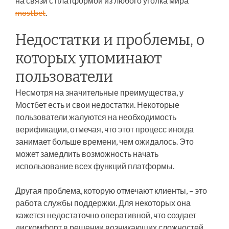
на связи с платформой из любого уголка мира
mostbet
.
Недостатки и проблемы, о
которых упоминают
пользователи
Несмотря на значительные преимущества, у
Мостбет есть и свои недостатки. Некоторые
пользователи жалуются на необходимость
верификации, отмечая, что этот процесс иногда
занимает больше времени, чем ожидалось. Это
может замедлить возможность начать
использование всех функций платформы.
Другая проблема, которую отмечают клиенты, – это
работа службы поддержки. Для некоторых она
кажется недостаточно оперативной, что создает
дискомфорт в решении возникающих сложностей.