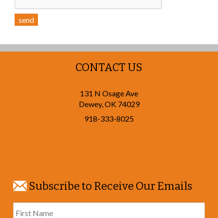
send
CONTACT US
131 N Osage Ave
Dewey
,
OK
74029
918-333-8025
Subscribe to Receive Our Emails