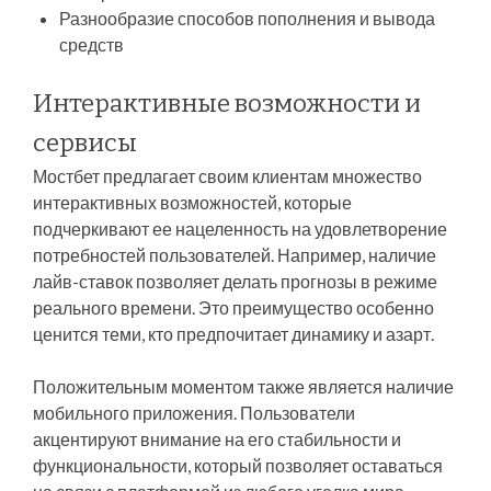
Разнообразие способов пополнения и вывода
средств
Интерактивные возможности и
сервисы
Мостбет предлагает своим клиентам множество
интерактивных возможностей, которые
подчеркивают ее нацеленность на удовлетворение
потребностей пользователей. Например, наличие
лайв-ставок позволяет делать прогнозы в режиме
реального времени. Это преимущество особенно
ценится теми, кто предпочитает динамику и азарт.
Положительным моментом также является наличие
мобильного приложения. Пользователи
акцентируют внимание на его стабильности и
функциональности, который позволяет оставаться