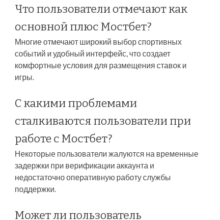
Что пользователи отмечают как
основной плюс Мостбет?
Многие отмечают широкий выбор спортивных
событий и удобный интерфейс, что создает
комфортные условия для размещения ставок и
игры.
С какими проблемами
сталкиваются пользователи при
работе с Мостбет?
Некоторые пользователи жалуются на временные
задержки при верификации аккаунта и
недостаточно оперативную работу службы
поддержки.
Может ли пользователь