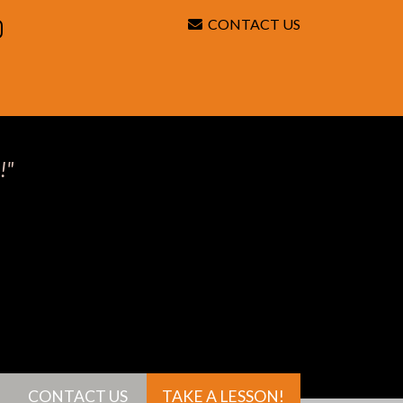
CONTACT US
Search
!"
CONTACT US
TAKE A LESSON!