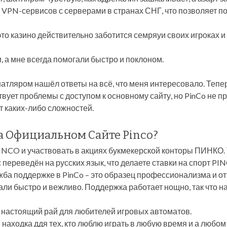
PN-сервисов с серверами в странах СНГ, что позволяет по
 это казино действительно заботится семряуи своих игроках 
, а мне всегда помогали быстро и поклоном.
 шатляром нашёл ответы на всё, что меня интересовало. Тепе
вует проблемы с доступом к основному сайту, но PinCo не пр
т каких-либо сложностей.
а Официальном Сайте Pinco?
PINCO и участвовать в акциях букмекерской конторы ПИНКО.
 переведён на русских язык, что делаете ставки на спорт P
жба поддержке в PinCo – это образец профессионализма и о
али быстро и вежливо. Поддержка работает нощно, так что н
ёл настоящий рай для любителей игровых автоматов.
находка ддя тех, кто люблю играть в любую время и а любом