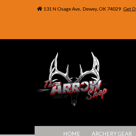
131 N Osage Ave
,
Dewey
,
OK
74029
Get Di
View our Facebook Page
View our Instagram 
HOME
ARCHERY GEAR