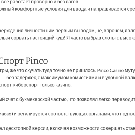
сё работает проворно и без лагов.
можный комфортные условия дли ввода и напрашивается сре
рждения личности ним первым выводом, не, впрочем, явля
льзя сорвать настоящий куш! Я часто выбрав слоты с высоко
Спорт Pinco
ры, же что скучать туда точно не пришлось. Pinco Casino 
 — без задержек, с максимумом комиссиями и в удобной вал
порт, киберспорт только казино.
й счет с букмекерской частью, что позволял легко перевод
acao) и регулируется соответствующих органами, что под
 десктопной версии, включая возможности совершать ставк