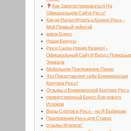
Как Зарегистрироваться На
Официальном Сайте Pinco?
Как не Начал Играть а Казино Pinco –
Мой Первый чейнуэй
кивок Бонус
Наши Бонусы
Pinco Casino (пинко Казино) –
Официальный Сайт И Вход с Помощь
Зеркала
Мобильное Приложение Пинко
Что Представляет себе Букмекерская
Контора Pinco?
Отзывы о Букмекерской Конторе Pinco
приветственный Бонус Для нового
Игроков
Виды Слотов в Pinco – но Я Выбираю
Приложение Pinco для Ставок
отзывы Игроков”