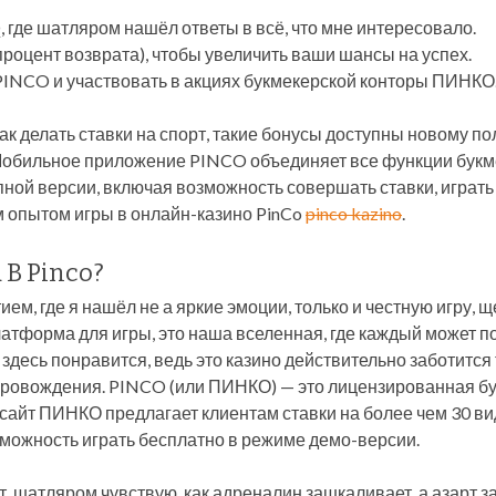
, где шатляром нашёл ответы в всё, что мне интересовало.
процент возврата), чтобы увеличить ваши шансы на успех.
PINCO и участвовать в акциях букмекерской конторы ПИНКО
как делать ставки на спорт, такие бонусы доступны новому п
Мобильное приложение PINCO объединяет все функции букме
ной версии, включая возможность совершать ставки, играть
им опытом игры в онлайн-казино PinCo
pinco kazino
.
В Pinco?
ем, где я нашёл не а яркие эмоции, только и честную игру
платформа для игры, это наша вселенная, где каждый может п
здесь понравится, ведь это казино действительно заботится 
ровождения. PINCO (или ПИНКО) — это лицензированная бук
сайт ПИНКО предлагает клиентам ставки на более чем 30 вид
озможность играть бесплатно в режиме демо-версии.
т, шатляром чувствую, как адреналин зашкаливает, а азарт з