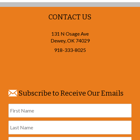
CONTACT US
131 N Osage Ave
Dewey
,
OK
74029
918-333-8025
Subscribe to Receive Our Emails