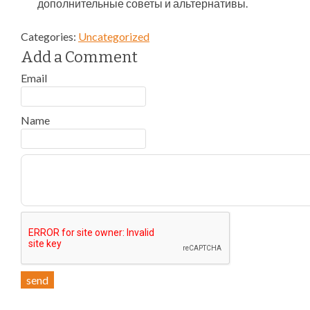
дополнительные советы и альтернативы.
Categories:
Uncategorized
Add a Comment
Email
Name
send