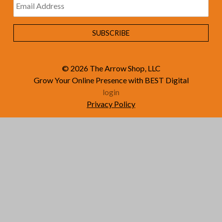
© 2026
The Arrow Shop, LLC
Grow Your Online Presence with BEST Digital
login
Privacy Policy