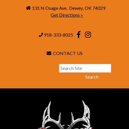
131 N Osage Ave
,
Dewey
,
OK
74029
Get Directions »
918-333-8025
CONTACT US
Search