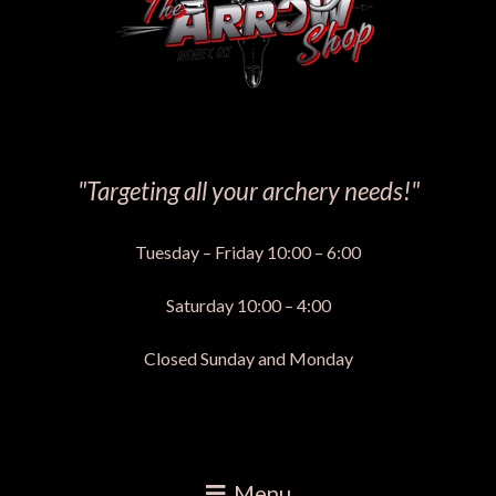
"Targeting all your archery needs!"
Tuesday – Friday 10:00 – 6:00
Saturday 10:00 – 4:00
Closed Sunday and Monday