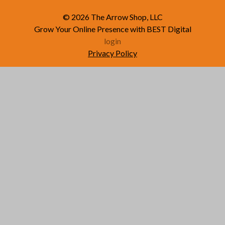
© 2026
The Arrow Shop, LLC
Grow Your Online Presence with BEST Digital
login
Privacy Policy