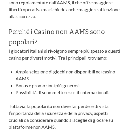
sono regolamentate dall’AAMS, il che offre maggiore
libertà operativa ma richiede anche maggiore attenzione
alla sicurezza.
Perché i Casino non AAMS sono
popolari?
I giocatori italiani si rivolgono sempre più spesso a questi
casino per diversi motivi. Tra i principali, troviamo:
Ampia selezione di giochi non disponibili nei casino
AAMS.
Bonus e promozioni più generosi.
Possibilità di scommettere su siti internazionali.
Tuttavia, la popolarità non deve far perdere di vista
l’importanza della sicurezza e della privacy, aspetti
cruciali da considerare quando si sceglie di giocare su
piattaforme non AAMS.