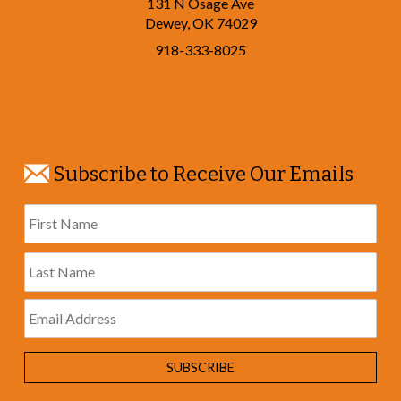
131 N Osage Ave
Dewey
,
OK
74029
918-333-8025
Subscribe to Receive Our Emails