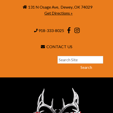
131 N Osage Ave
,
Dewey
,
OK
74029
Get Directions »
918-333-8025
CONTACT US
Search