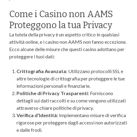
Come i Casino non AAMS
Proteggono la tua Privacy
La tutela della privacy è un aspetto critico in qualsiasi
attività online, e i casino non AAMS non fanno eccezione.
Ecco alcune delle misure che questi casino adottano per
proteggere i tuoi dati:
Crittografia Avanzata:
Utilizzano protocolli SSL e
altre tecnologie di crittografia per proteggere le tue
informazioni personali e finanziarie.
Politiche di Privacy Trasparenti:
Forniscono
dettagli sui dati raccolti e su come vengono utilizzati
attraverso chiare politiche di privacy.
Verifica d’Identità:
Implementano misure di verifica
rigorose per proteggere dagli accessi non autorizzati
e dalle frodi.