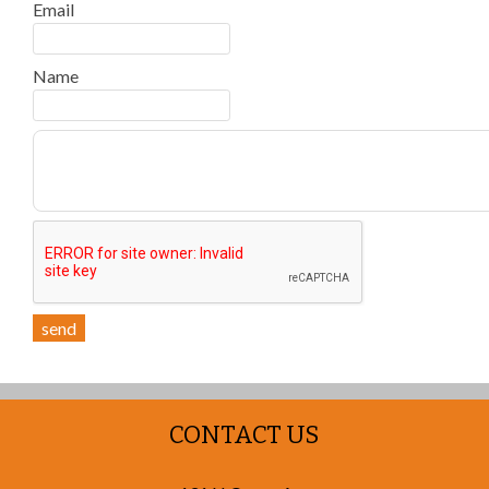
Email
Name
send
CONTACT US