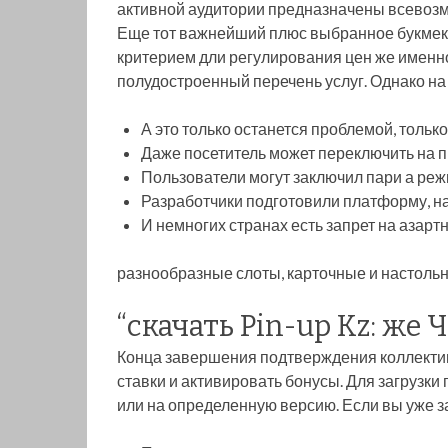
активной аудитории предназначены всевозмо
Еще тот важнейший плюс выбранное букмеке
критерием дли регулирования цен же именн
полудостроенный перечень услуг. Однако н
А это только останется проблемой, тольк
Даже посетитель может переключить на 
Пользователи могут заключил пари а реж
Разработчики подготовили платформу, на 
И немногих странах есть запрет на азар
разнообразные слоты, карточные и настоль
“скачать Pin-up Kz: ж
Конца завершения подтверждения коллективн
ставки и активировать бонусы. Для загрузк
или на определенную версию. Если вы уже з