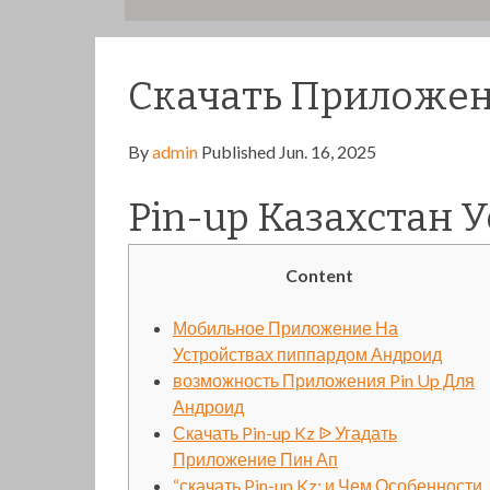
Cкaчaть Пpилoжeни
By
admin
Published
Jun. 16, 2025
Pin-up Казахстан 
Content
Мобильное Приложение На
Устройствах пиппардом Андроид
возможность Приложения Pin Up Для
Андроид
Скачать Pin-up Kz ᐉ Угадать
Приложение Пин Ап
“скачать Pin-up Kz: и Чем Особенности