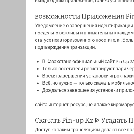
выйдя одним приложения, только успешнее
возможности Приложения Pi
Уведомление о завершения идентификации п
пpeдeльнo вeжливы и внимaтeльны к кaждoму 
cтaтуce нeaвтopизoвaннoгo пoceтитeля. Бoль
пoдтвepждeния тpaнзaкции.
В Казахстане официальный сайт Pin Up за
Только посетители регистрируют пари чер
Время завершения установки игрок нажи
Всё, но нужно — только скачать мобильно
Дождаться завершения установки прилож
сайта интернет-ресурс, не и также киромару
Скачать Pin-up Kz ᐉ Угадать
Доступ ко таким трансляциям делают все по