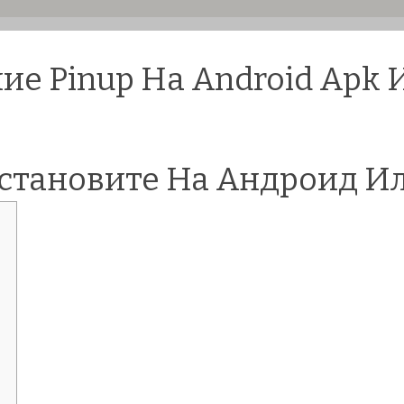
e Pinup Нa Android Apk И
Установите На Андроид Ил