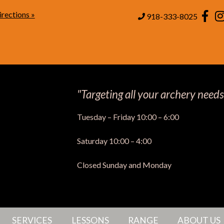
rections »
Page
918-333-8025
"Targeting all your archery needs
Tuesday – Friday 10:00 – 6:00
Saturday 10:00 – 4:00
Closed Sunday and Monday
SERVICES
LESSONS
RANGE
ABOUT US